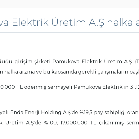
 Elektrik Üretim A.Ş halka ar
duğu girişim şirketi Pamukova Elektrik Üretim A.Ş. 
n halka arzına ve bu kapsamda gerekli çalışmaların başla
.000.000 TL ödenmiş sermayeli Pamukova Elektrik'in 31.
li Enda Enerji Holding A.Ş'de %19,5 pay sahipliği o
 Üretim A.Ş'de %100, 17.000.000 TL çıkarılmış serma