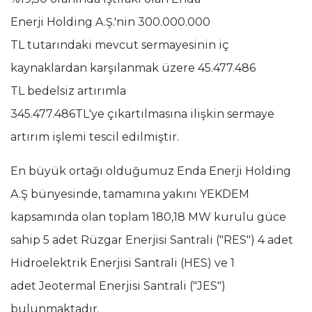
Enerji Holding A.Ş.'nin 300.000.000
TL tutarındaki mevcut sermayesinin iç
kaynaklardan karşılanmak üzere 45.477.486
TL bedelsiz artırımla
345.477.486TL'ye çıkartılmasına ilişkin sermaye
artırım işlemi tescil edilmiştir.
En büyük ortağı olduğumuz Enda Enerji Holding
A.Ş bünyesinde, tamamına yakını YEKDEM
kapsamında olan toplam 180,18 MW kurulu güce
sahip 5 adet Rüzgar Enerjisi Santrali ("RES") 4 adet
Hidroelektrik Enerjisi Santrali (HES) ve 1
adet Jeotermal Enerjisi Santrali ("JES")
bulunmaktadır.